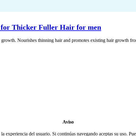
for Thicker Fuller Hair for men
growth. Nourishes thinning hair and promotes existing hair growth from w
Copyright 2022
© BienVivir
All rights reserved.
Made with
love by Soul-Lines
Aviso
la experiencia del usuario. Si continúas navegando aceptas su uso. Pued