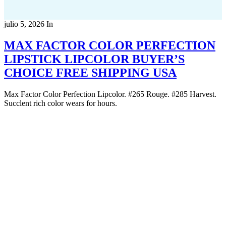
julio 5, 2026
In
MAX FACTOR COLOR PERFECTION
LIPSTICK LIPCOLOR BUYER’S
CHOICE FREE SHIPPING USA
Max Factor Color Perfection Lipcolor. #265 Rouge. #285 Harvest.
Succlent rich color wears for hours.
Copyright 2022
© BienVivir
All rights reserved.
Made with
love by Soul-Lines