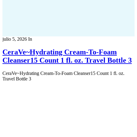
julio 5, 2026
In
CeraVe~Hydrating Cream-To-Foam
Cleanser15 Count 1 fl. oz. Travel Bottle 3
CeraVe~Hydrating Cream-To-Foam Cleanser15 Count 1 fl. oz.
Travel Bottle 3
Copyright 2022
© BienVivir
All rights reserved.
Made with
love by Soul-Lines