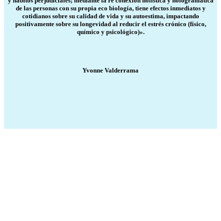
y hábitos perjudiciales; mediante la re conexión holística y hologramática
de las personas con su propia eco biología, tiene efectos inmediatos y
cotidianos sobre su calidad de vida y su autoestima, impactando
positivamente sobre su longevidad al reducir el estrés crónico (físico,
químico y psicológico)».
Yvonne Valderrama
Copyright 2022
© BienVivir
All rights reserved.
Made with
love by Soul-Lines