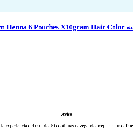
FAST SHIPPING 🏅7 Pack X Amar’s brown Henna 6 P
Copyright 2022
© BienVivir
All rights reserved.
Made with
love by Soul-Lines
Aviso
la experiencia del usuario. Si continúas navegando aceptas su uso. Pued